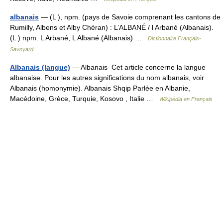
albanais
— (L ), npm. (pays de Savoie comprenant les cantons de
Rumilly, Albens et Alby Chéran) : L’ALBANÉ / l Arbané (Albanais).
(L ) npm. L Arbané, L Albané (Albanais) …
Dictionnaire Français-
Savoyard
Albanais (langue)
— Albanais Cet article concerne la langue
albanaise. Pour les autres significations du nom albanais, voir
Albanais (homonymie). Albanais Shqip Parlée en Albanie,
Macédoine, Grèce, Turquie, Kosovo , Italie …
Wikipédia en Français