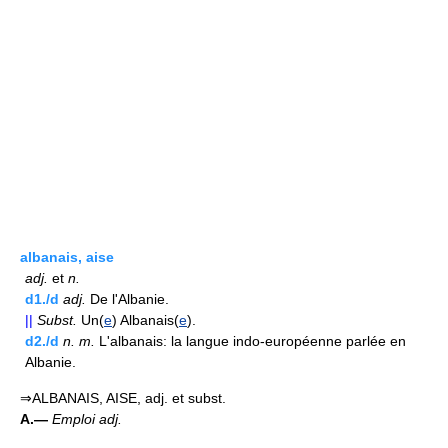
albanais, aise
adj.
et
n.
d1./d
adj.
De l'Albanie.
||
Subst.
Un(
e
) Albanais(
e
).
d2./d
n.
m.
L'albanais: la langue indo-européenne parlée en
Albanie.
⇒ALBANAIS, AISE, adj. et subst.
A.—
Emploi adj.