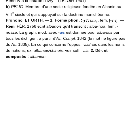
Henri IV à la bataille d'Ivry.`` (LELOIR 1961).
b)
RELIG.
Membre d'une secte religieuse fondée en Albanie au
e
VIII
siècle et qui s'appuyait sur la doctrine manichéenne.
Prononc. ET ORTH. — 1. Forme phon. :
[
], fém. [-
].
—
Rem.
FÉR. 1768 écrit
albanois
qu'il transcrit : alba-noâ, fém. -
noâze. La graph. mod. avec
-
ais
est donnée pour
albanais
par
tous les dict. gén. à partir d'
Ac. Compl.
1842 (le mot ne figure pas
ds
Ac.
1835). En ce qui concerne l'oppos.
-ais/-ois
dans les noms
de nations, ex.
albanois/chinois,
voir suff.
-ais.
2. Dér. et
composés :
albanien.