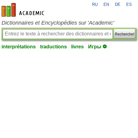
RU
EN
DE
ES
fr-academic.com
Dictionnaires et Encyclopédies sur 'Academic'
Recherche!
interprétations
traductions
livres
Игры ⚽