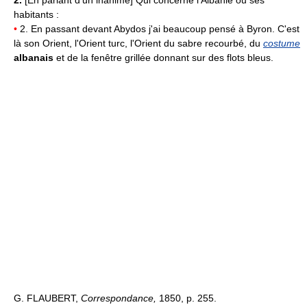
2.
[En parlant d'un inanimé] Qui concerne l'Albanie ou ses
habitants :
•
2. En passant devant Abydos j'ai beaucoup pensé à Byron. C'est
là son Orient, l'Orient turc, l'Orient du sabre recourbé, du
costume
albanais
et de la fenêtre grillée donnant sur des flots bleus.
G. FLAUBERT,
Correspondance,
1850, p. 255.