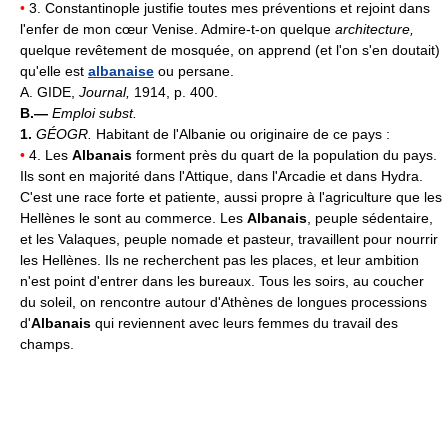
•
3. Constantinople justifie toutes mes préventions et rejoint dans
l'enfer de mon cœur Venise. Admire-t-on quelque
architecture,
quelque revêtement de mosquée, on apprend (et l'on s'en doutait)
qu'elle est
albanaise
ou persane.
A. GIDE,
Journal,
1914, p. 400.
B.—
Emploi subst.
1.
GÉOGR.
Habitant de l'Albanie ou originaire de ce pays :
•
4. Les
Albanais
forment près du quart de la population du pays.
Ils sont en majorité dans l'Attique, dans l'Arcadie et dans Hydra.
C'est une race forte et patiente, aussi propre à l'agriculture que les
Hellènes le sont au commerce. Les
Albanais
, peuple sédentaire,
et les Valaques, peuple nomade et pasteur, travaillent pour nourrir
les Hellènes. Ils ne recherchent pas les places, et leur ambition
n'est point d'entrer dans les bureaux. Tous les soirs, au coucher
du soleil, on rencontre autour d'Athènes de longues processions
d'
Albanais
qui reviennent avec leurs femmes du travail des
champs.