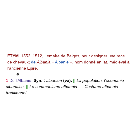
ÉTYM.
1552; 1512, Lemaire de Belges, pour désigner une race
de chevaux;
de
Albania
«
Albanie
», nom donné en lat. médiéval à
l'ancienne Épire.
❖
1
De l'Albanie.
Syn. :
albanien
(vx).
||
La population, l'économie
albanaise.
||
Le communisme albanais.
—
Costume albanais
traditionnel.