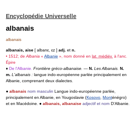
Encyclopédie Universelle
albanais
albanais
albanais, aise
[ albanɛ, ɛz ]
adj.
et
n.
• 1512; de
Albania
«
Albanie
», nom donné en
lat. médiév.
à l'anc.
Épire
♦
De l'Albanie.
Frontière gréco-albanaise.
—
N.
Les Albanais.
N.
m.
L'albanais :
langue indo-européenne parlée principalement en
Albanie, comprenant deux dialectes.
●
albanais
nom masculin
Langue indo-européenne parlée,
principalement en Albanie, en Yougoslavie (
Kosovo
,
Mont
énégro)
et en Macédoine. ●
albanais, albanaise
adjectif et nom
D'Albanie.