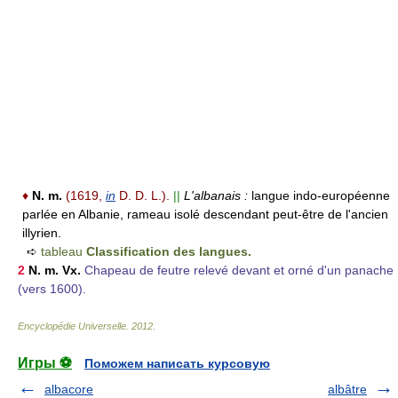
♦
N. m.
(1619,
in
D. D. L.).
||
L'albanais :
langue indo-européenne
parlée en Albanie, rameau isolé descendant peut-être de l'ancien
illyrien.
➪
tableau
Classification des langues.
2
N. m.
Vx.
Chapeau de feutre relevé devant et orné d'un panache
(vers 1600).
Encyclopédie Universelle
.
2012
.
Игры ⚽
Поможем написать курсовую
albacore
albâtre