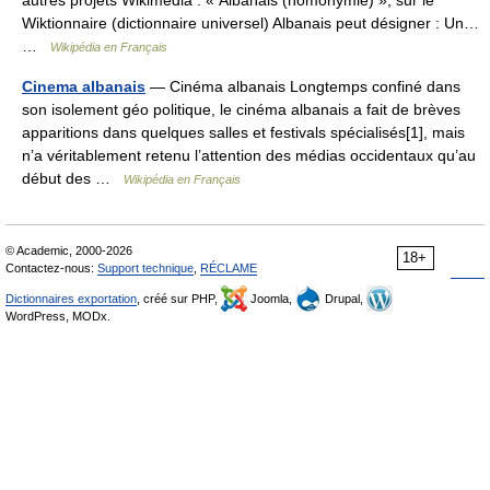
Wiktionnaire (dictionnaire universel) Albanais peut désigner : Un…
…
Wikipédia en Français
Cinema albanais
— Cinéma albanais Longtemps confiné dans
son isolement géo politique, le cinéma albanais a fait de brèves
apparitions dans quelques salles et festivals spécialisés[1], mais
n’a véritablement retenu l’attention des médias occidentaux qu’au
début des …
Wikipédia en Français
© Academic, 2000-2026
18+
Contactez-nous:
Support technique
,
RÉCLAME
Dictionnaires exportation
, créé sur PHP,
Joomla,
Drupal,
WordPress, MODx.