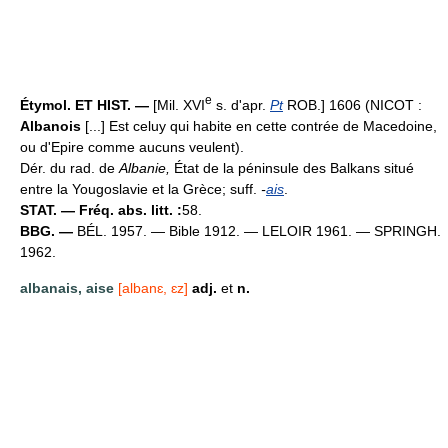
e
Étymol. ET HIST. —
[Mil. XVI
s. d'apr.
Pt
ROB.] 1606 (NICOT :
Albanois
[...] Est celuy qui habite en cette contrée de Macedoine,
ou d'Epire comme aucuns veulent).
Dér. du rad. de
Albanie,
État de la péninsule des Balkans situé
entre la Yougoslavie et la Grèce; suff.
-
ais
.
STAT. — Fréq. abs. litt. :
58.
BBG. —
BÉL. 1957. — Bible 1912. — LELOIR 1961. — SPRINGH.
1962.
albanais, aise
[albanɛ, ɛz]
adj.
et
n.